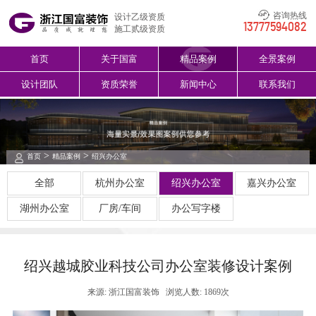
咨询热线
设计乙级资质
13777594082
施工贰级资质
首页
关于国富
精品案例
全景案例
设计团队
资质荣誉
新闻中心
联系我们
>
>
首页
精品案例
绍兴办公室
全部
杭州办公室
绍兴办公室
嘉兴办公室
湖州办公室
厂房/车间
办公写字楼
绍兴越城胶业科技公司办公室装修设计案例
来源: 浙江国富装饰
浏览人数: 1869次