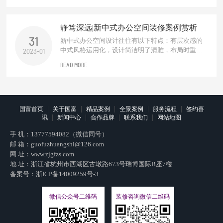
能团队协作、守护员工身心健康、适配企业长效发
展的核心载体。优质的办公楼装修设计，始终围绕
静笃深远|新中式办公空间装修案例赏析
高效实用、人本舒适、绿色健康、品牌...
31
新中式办公空间设计往往有以下特点：有层次感的
中式风格运用化，设计简洁明了清雅，布局时重视
2023-01
中式元素的运用设计，根据办公空间的功能需求，
READ MORE
会进行适当的分区。对于需要进行阻挡视线的地
方，一般多使用中式木质材料的屏风和窗棂进行设
计装饰，增加整个空间意境之美。一抹东方禅，化
繁为简，独处一隅，品淡淡茗...
|
|
|
|
|
国富首页
关于国富
精品案例
全景案例
服务流程
签约喜
|
|
|
|
讯
新闻中心
合作品牌
联系我们
网站地图
手 机：
13777594082（微信同号）
邮 箱：
guofuzhuangshi@126.com
网 址：
www.zjgfzs.com
地 址：浙江省杭州市西湖区古墩路673号瑞博国际B座7楼
备案号：
浙ICP备14009259号-3
微信公众号二维码
装修咨询微信二维码