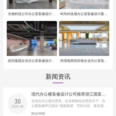
生物科技公司办公室装修设计案
时尚科技感办公室装修设计案例
例
效果图
纺织集团企业办公室装修设计案
跨境电商供应链企业办公室装修
例效果图
设计案例
新闻资讯
现代办公楼装修设计公司推荐浙江国富装
饰：以人本思维重塑高效办公空间
30
在混合办公模式普及、企业精细化运营的当下，办
公楼装修早已跳出“墙面刷漆、空间分区、家具摆
2026-06
放”的传统基础范畴。如今的办公楼空间，不再只是
READ MORE
员工劳作的固定场地，更是承载企业品牌形象、赋